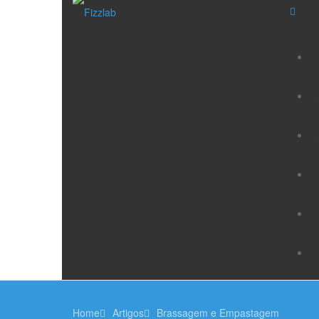
Home
Artigos
Brassagem e Empastagem