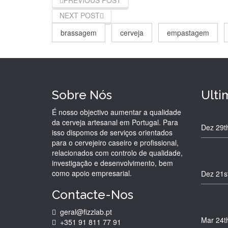
PREVIOUS POST
NEXT POST
brassagem
cerveja
empastagem
Sobre Nós
Ulti
É nosso objectivo aumentar a qualidade
da cerveja artesanal em Portugal. Para
Dez 29t
isso dispomos de serviços orientados
para o cervejeiro caseiro e profissional,
relacionados com controlo de qualidade,
investigação e desenvolvimento, bem
como apoio empresarial.
Dez 21s
Contacte-Nos
geral@fizzlab.pt
Mar 24t
+351 91 811 77 91