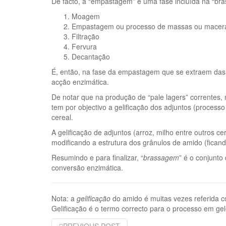
De facto, a “empastagem” é uma fase incluída na “br
Moagem
Empastagem ou processo de massas ou macer
Filtração
Fervura
Decantação
É, então, na fase da empastagem que se extraem das 
acção enzimática.
De notar que na produção de “pale lagers” corrente
tem por objectivo a gelificação dos adjuntos (proces
cereal.
A gelificação de adjuntos (arroz, milho entre outros
modificando a estrutura dos grânulos de amido (ficand
Resumindo e para finalizar, “
brassagem
” é o conjunt
conversão enzimática.
Nota: a
gelificação
do amido é muitas vezes referida
Gelificação é o termo correcto para o processo em gel