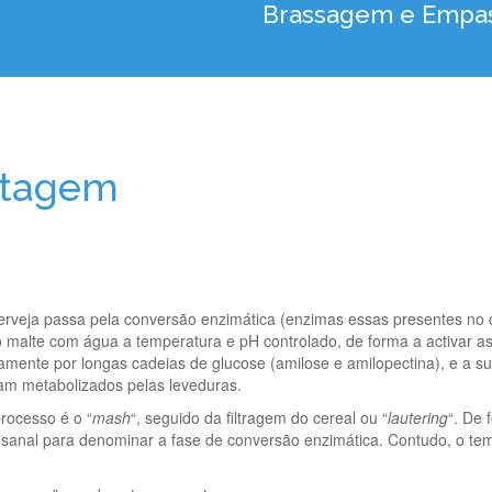
Brassagem e Empa
stagem
cerveja passa pela conversão enzimática (enzimas essas presentes no
do malte com água a temperatura e pH controlado, de forma a activar 
iamente por longas cadeias de glucose (amilose e amilopectina), e a 
jam metabolizados pelas leveduras.
rocesso é o “
mash
“, seguido da filtragem do cereal ou “
lautering
“. De 
sanal para denominar a fase de conversão enzimática. Contudo, o tem