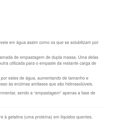
úveis em água assim como os que se solubilizam por
m chamada de empastagem de dupla massa. Uma delas
a outra utilizada para o empaste da restante carga de
ção por estes de água, aumentando de tamanho e
cesso às enzimas amilases que são hidrossolúveis.
rmentar, sendo a “
empastagem
” apenas a fase de
re à gelatina (uma proteína) em líquidos quentes.