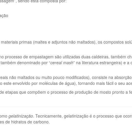
assagem”, sendo esta composta por:
ação
materiais primas (maltes e adjuntos não maltados), os compostos sol
s, no processo de empastagem são utilizadas duas caldeiras, també
so também denominado por “
cereal mash
” na literatura estrangeira) e 
 cereais não maltados ou muito pouco modificados), consiste na absor
o este envolvido por moléculas de água), tornando mais fácil o seu a
o de etapas que compõem o processo de produção de mosto pronto a fe
 como
gelatinização
. Tecnicamente, gelatinização é o processo que ocor
es de hidratos de carbono.