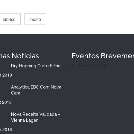
fabrico
mosto
mas
Noticias
Eventos Breveme
Sem eventos
Dry Hopping Curto E Frio
h
2019
Analytica EBC Com Nova
Cara
t
2018
Nova Receita Validada –
Vienna Lager
h
2018