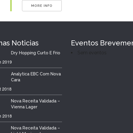
MORE INFO
mas
Noticias
Eventos Breveme
Sem eventos
Dry Hopping Curto E Frio
h
2019
Analytica EBC Com Nova
Cara
t
2018
Nova Receita Validada –
Vienna Lager
h
2018
Nova Receita Validada –