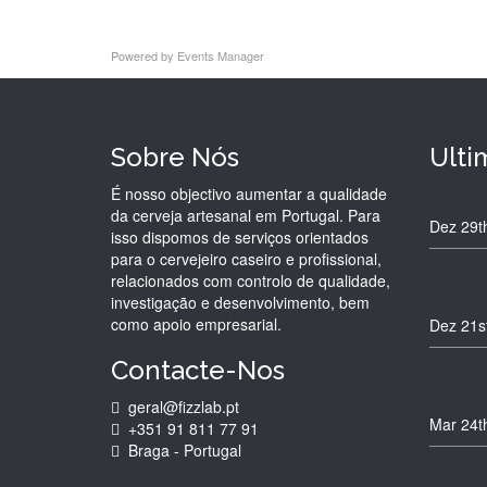
Powered by
Events Manager
Sobre Nós
Ulti
É nosso objectivo aumentar a qualidade
da cerveja artesanal em Portugal. Para
Dez 29t
isso dispomos de serviços orientados
para o cervejeiro caseiro e profissional,
relacionados com controlo de qualidade,
investigação e desenvolvimento, bem
como apoio empresarial.
Dez 21s
Contacte-Nos
geral@fizzlab.pt
Mar 24t
+351 91 811 77 91
Braga - Portugal