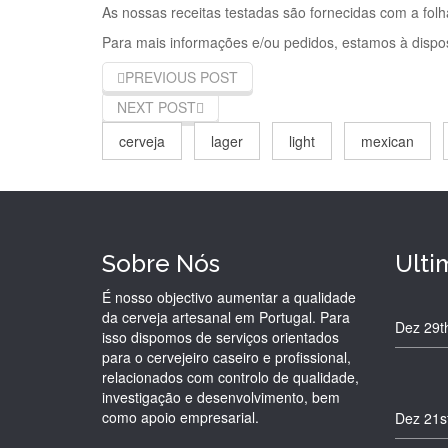
As nossas receitas testadas são fornecidas com a fol
Para mais informações e/ou pedidos, estamos à dispo
PREVIOUS POST
NEXT POST
cerveja
lager
light
mexican
Sobre Nós
Ulti
É nosso objectivo aumentar a qualidade
da cerveja artesanal em Portugal. Para
Dez 29t
isso dispomos de serviços orientados
para o cervejeiro caseiro e profissional,
relacionados com controlo de qualidade,
investigação e desenvolvimento, bem
como apoio empresarial.
Dez 21s