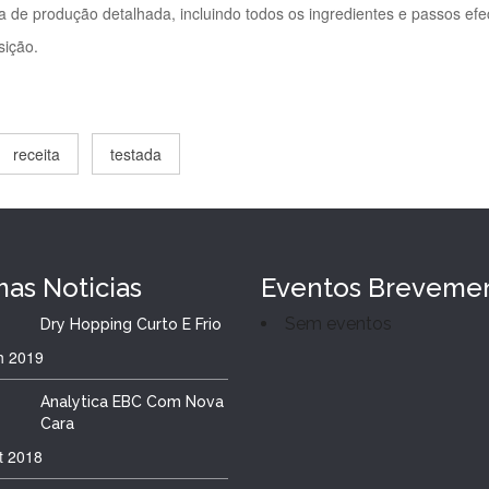
ha de produção detalhada, incluindo todos os ingredientes e passos ef
sição.
receita
testada
mas
Noticias
Eventos Breveme
Sem eventos
Dry Hopping Curto E Frio
h
2019
Analytica EBC Com Nova
Cara
t
2018