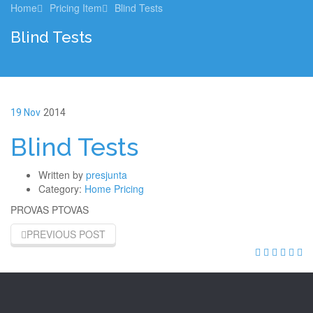
Home
Pricing Item
Blind Tests
Blind Tests
19 Nov
2014
Blind Tests
Written by
presjunta
Category:
Home Pricing
PROVAS PTOVAS
PREVIOUS POST