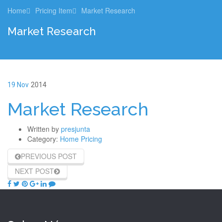
Home
Pricing Item
Market Research
Market Research
19 Nov
2014
Market Research
Written by
presjunta
Category:
Home Pricing
PREVIOUS POST
NEXT POST