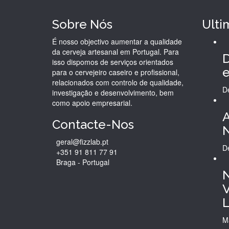
Sobre Nós
Ulti
É nosso objectivo aumentar a qualidade
da cerveja artesanal em Portugal. Para
D
isso dispomos de serviços orientados
e
para o cervejeiro caseiro e profissional,
relacionados com controlo de qualidade,
D
investigação e desenvolvimento, bem
como apoio empresarial.
A
Contacte-Nos
geral@fizzlab.pt
D
+351 91 811 77 91
Braga - Portugal
N
V
M