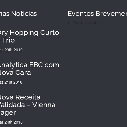
mas
Noticias
Eventos Breveme
Sem eventos
ry Hopping Curto
 Frio
ez 29th
2019
nalytica EBC com
Nova Cara
ez 21st
2018
ova Receita
alidada – Vienna
Lager
ar 24th
2018